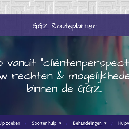
GGZ
Routeplanner
o vanuit "cliëntenperspect
w rechten & mogelijkhed
binnen de GGZ
ulp zoeken
Soorten hulp
Behandelingen
Hulpv