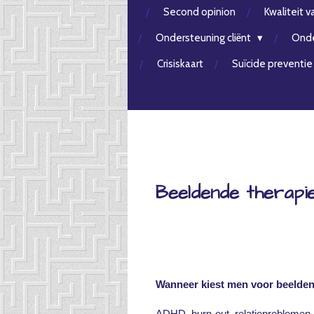
Second opinion
Kwaliteit v
Ondersteuning cliënt
Onde
Crisiskaart
Suïcide preventie
Beeldende therapi
Wanneer kiest men voor beelden
ADHD, burn-out, relatieproblemen, 