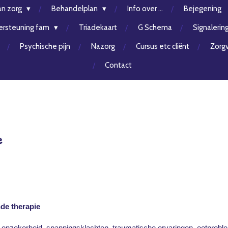
an zorg
Behandelplan
Info over ...
Bejegening
rsteuning fam
Triadekaart
G Schema
Signalerin
Psychische pijn
Nazorg
Cursus etc cliënt
Zorgv
Contact
e
de therapie
onzekerheid, spanningsklachten, traumatische ervaringen, eetproblem