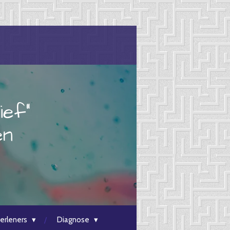
ief"
en
erleners
Diagnose