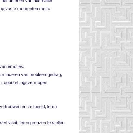
het oefenen van alternatief
dt op vaste momenten met u
van emoties.
verminderen van probleemgedrag,
gen, doorzettingsvermogen
ertrouwen en zelfbeeld, leren
tiviteit, leren grenzen te stellen,