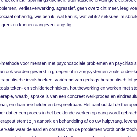
blemen, verliesverwerking, agressief, geen overzicht meer, leeg voe
ciaal onhandig, wie ben ik, wat kan ik, wat wil ik? seksueel misbrui
 grenzen kunnen aangeven, angstig.
elmethode voor mensen met psychosociale problemen en psychiatrisc
kan ook worden gewerkt in groepen of in zorgsystemen zoals ouder-kin
therapeutische invalshoeken, variërend van gedragstherapeutisch tot
zoals teken- en schildertechnieken, houtbewerking en werken met stof
therapie, waarbij sprake is van een concreet werkproces en eindresu
aar, en daarmee helder en bespreekbaar. Het aanbod dat de therapeut
or dat er een proces in het beeldende werken op gang wordt gebracht 
rapeut stemt zijn aanpak en behandeling af op uw hulpvraag, leven
servatie waar de aard en oorzaak van de problemen wordt onderzocht