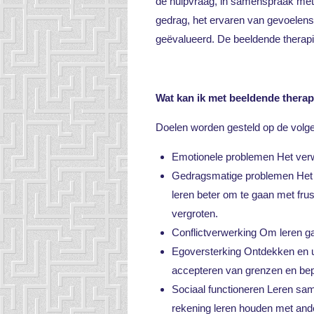
de hulpvraag, in samenspraak met u
gedrag, het ervaren van gevoelens
geëvalueerd. De beeldende therapie
Wat kan ik met beeldende therap
Doelen worden gesteld op de volg
Emotionele problemen Het verw
Gedragsmatige problemen Het l
leren beter om te gaan met fru
vergroten.
Conflictverwerking Om leren ga
Egoversterking Ontdekken en ui
accepteren van grenzen en bepe
Sociaal functioneren Leren same
rekening leren houden met and