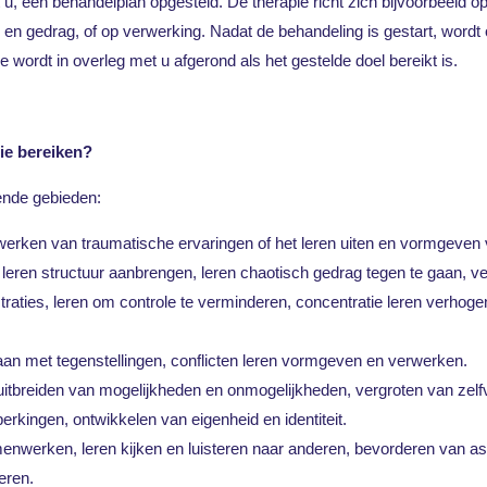
, een behandelplan opgesteld. De therapie richt zich bijvoorbeeld op 
 en gedrag, of op verwerking. Nadat de behandeling is gestart, wor
 wordt in overleg met u afgerond als het gestelde doel bereikt is.
ie bereiken?
ende gebieden:
erken van traumatische ervaringen of het leren uiten en vormgeven 
eren structuur aanbrengen, leren chaotisch gedrag tegen te gaan, 
straties, leren om controle te verminderen, concentratie leren verho
an met tegenstellingen, conflicten leren vormgeven en verwerken.
tbreiden van mogelijkheden en onmogelijkheden, vergroten van zelfv
rkingen, ontwikkelen van eigenheid en identiteit.
nwerken, leren kijken en luisteren naar anderen, bevorderen van asser
eren.