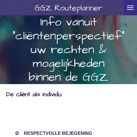
GGZ
Routeplanner
Ga
direct
Info vanuit
naar
"cliëntenperspectief"
de
hoofdinhoud
uw rechten &
mogelijkheden
binnen de GGZ
De cliënt als individu
Ø RESPECTVOLLE BEJEGENING