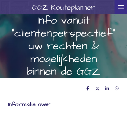
GGZ
Routeplanner
Ga
direct
Info vanuit
naar
"cliëntenperspectief"
de
hoofdinhoud
uw rechten &
mogelijkheden
binnen de GGZ
D
D
S
D
e
e
h
e
l
e
a
l
Informatie over ...
e
l
r
e
n
e
n