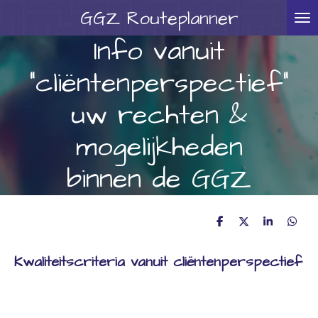
GGZ
Routeplanner
Ga
direct
Info vanuit
naar
"cliëntenperspectief"
de
hoofdinhoud
uw rechten &
mogelijkheden
binnen de GGZ
D
D
S
D
e
e
h
e
l
e
a
l
Kwaliteitscriteria vanuit cliëntenperspectief
e
l
r
e
n
e
n