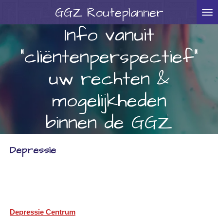
GGZ
Routeplanner
Ga
direct
Info vanuit
naar
"cliëntenperspectief"
de
hoofdinhoud
uw rechten &
mogelijkheden
binnen de GGZ
Depressie
Depressie Centrum