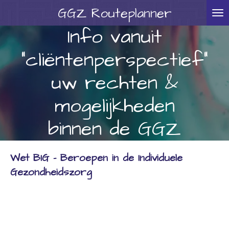
GGZ
Routeplanner
Ga
direct
Info vanuit
naar
"cliëntenperspectief"
de
hoofdinhoud
uw rechten &
mogelijkheden
binnen de GGZ
Wet BIG - Beroepen in de Individuele
Gezondheidszorg