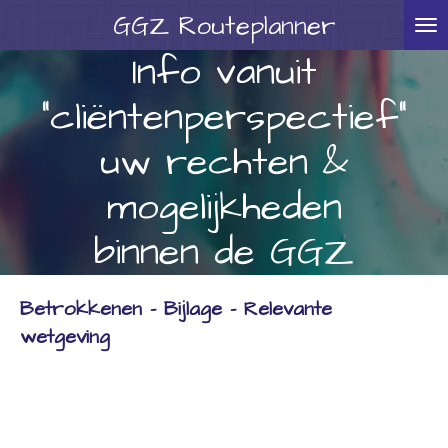
GGZ
Routeplanner
Ga
direct
Info vanuit
naar
"cliëntenperspectief"
de
hoofdinhoud
uw rechten &
mogelijkheden
binnen de GGZ
Betrokkenen - Bijlage - Relevante
wetgeving