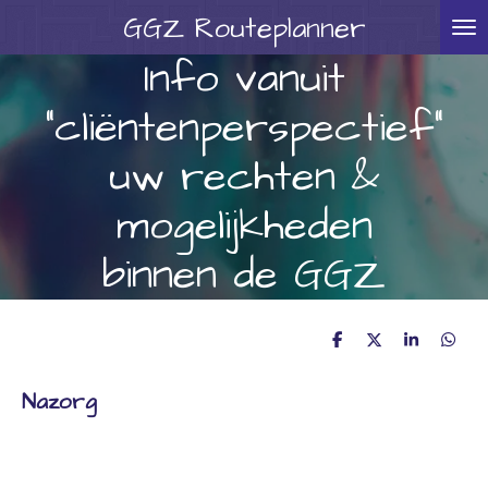
GGZ
Routeplanner
Ga
direct
Info vanuit
naar
"cliëntenperspectief"
de
hoofdinhoud
uw rechten &
mogelijkheden
binnen de GGZ
D
D
S
D
e
e
h
e
l
e
a
l
Nazorg
e
l
r
e
n
e
n