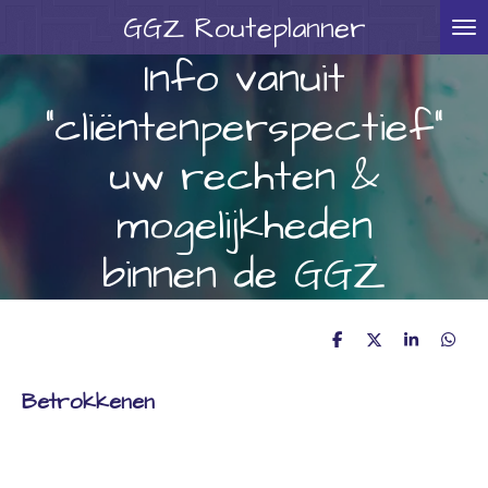
GGZ
Routeplanner
Ga
direct
Info vanuit
naar
"cliëntenperspectief"
de
hoofdinhoud
uw rechten &
mogelijkheden
binnen de GGZ
D
D
S
D
e
e
h
e
l
e
a
l
Betrokkenen
e
l
r
e
n
e
n