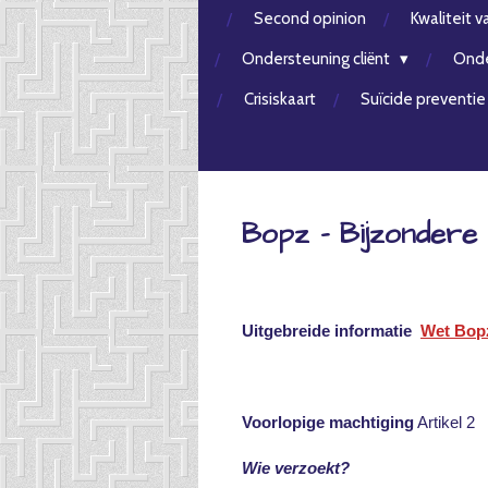
Second opinion
Kwaliteit v
Ondersteuning cliënt
Onde
Crisiskaart
Suïcide preventie
Bopz - Bijzondere
Uitgebreide informatie
Wet Bop
Voorlopige machtiging
Artikel 2
Wie verzoekt?