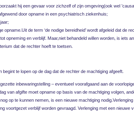
orzaakt hij een gevaar voor zichzelf of zijn omgeving(ook wel ’caus
afgewend door opname in een psychiatrisch ziekenhuis;
jaar;
llige opname.Uit de term ‘de nodige bereidheid’ wordt afgeleid dat de rec
 tot opneming en verblijf. Maar,niet behandeld willen worden, is iets 
terium dat de rechter hoeft te toetsen.
begint te lopen op de dag dat de rechter de machtiging afgeeft.
ezette inbewaringstelling – eventueel voorafgaand aan de voorlopige m
ag van afgifte moet opname op basis van de machtiging volgen, ander
nog op te kunnen nemen, is een nieuwe machtiging nodig.Verlenging 
g voortgezet verblijf worden gevraagd. Verlenging met een nieuwe vo