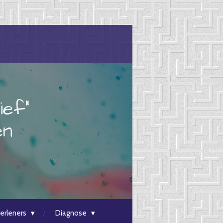
ief"
en
erleners
Diagnose