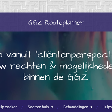
GGZ
Routeplanner
o vanuit "cliëntenperspect
w rechten & mogelijkhed
binnen de GGZ
ulp zoeken
Soorten hulp
Behandelingen
Hulpv