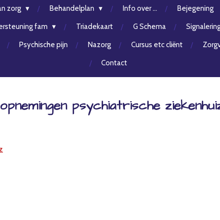
an zorg
Behandelplan
Info over ...
Bejegening
rsteuning fam
Triadekaart
G Schema
Signalerin
Psychische pijn
Nazorg
Cursus etc cliënt
Zorgv
Contact
 opnemingen psychiatrische ziekenhui
z