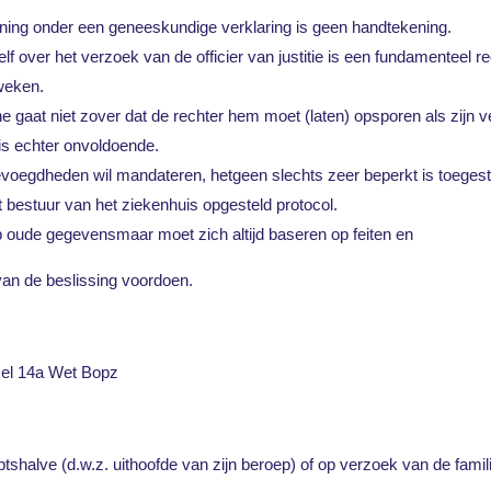
ing onder een geneeskundige verklaring is geen handtekening.
f over het verzoek van de officier van justitie is een fundamenteel re
weken.
gaat niet zover dat de rechter hem moet (laten) opsporen als zijn ve
is echter onvoldoende.
voegdheden wil mandateren, hetgeen slechts zeer beperkt is toegesta
et bestuur van het ziekenhuis opgesteld protocol.
 oude gegevensmaar moet zich altijd baseren op feiten en
van de beslissing voordoen.
kel 14a Wet Bopz
mbtshalve (d.w.z. uithoofde van zijn beroep) of op verzoek van de famili