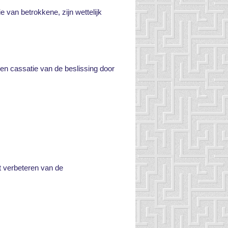
e van betrokkene, zijn wettelijk
een cassatie van de beslissing door
t verbeteren van de