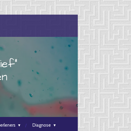
ief"
en
erleners
Diagnose