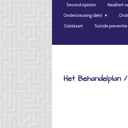
Second opinion
Kwaliteit v
Ondersteuning cliënt
Onde
Crisiskaart
Suïcide preventie
Het Behandelplan /