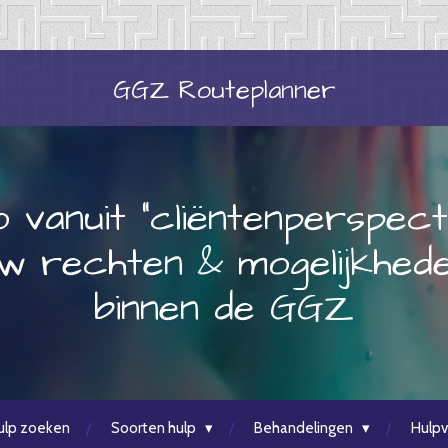
GGZ
Routeplanner
o vanuit "cliëntenperspect
w rechten & mogelijkhed
binnen de GGZ
ulp zoeken
Soorten hulp
Behandelingen
Hulpv