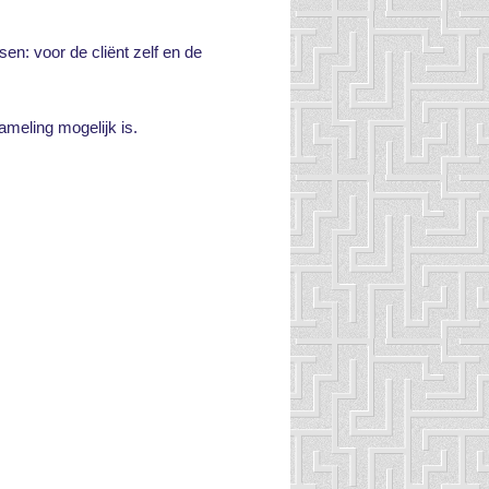
en: voor de cliënt zelf en de
ameling mogelijk is.