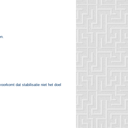
en.
oorkomt dat stabilisatie niet het doel