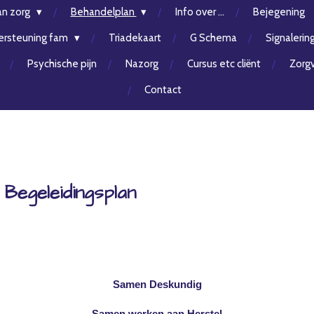
an zorg
Behandelplan
Info over ...
Bejegening
rsteuning fam
Triadekaart
G Schema
Signalerin
Psychische pijn
Nazorg
Cursus etc cliënt
Zorgv
Contact
 Begeleidingsplan
Samen Deskundig
Samen werken aan Herstel