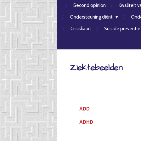
Second opinion
Kwaliteit v
Ondersteuning cliënt
Onde
Crisiskaart
Suïcide preventie
Ziektebeelden
ADD
ADHD