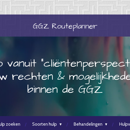
GGZ
Routeplanner
o vanuit "cliëntenperspect
w rechten & mogelijkhed
binnen de GGZ
ulp zoeken
Soorten hulp
Behandelingen
Hulpv