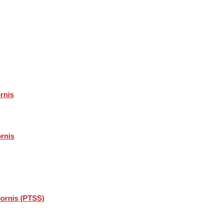
rnis
rnis
oornis (PTSS)