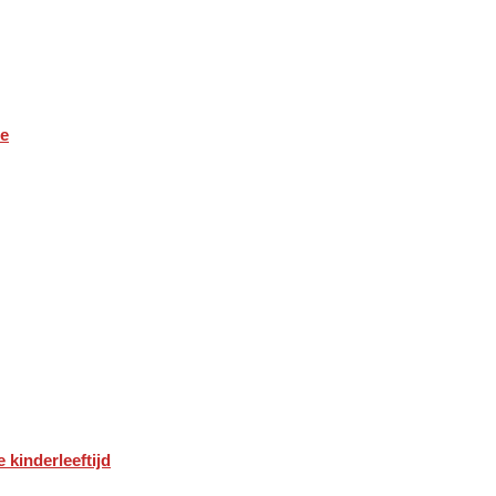
ie
 kinderleeftijd