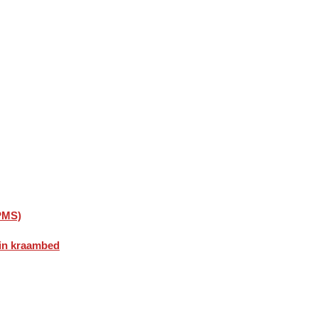
PMS)
 in kraambed