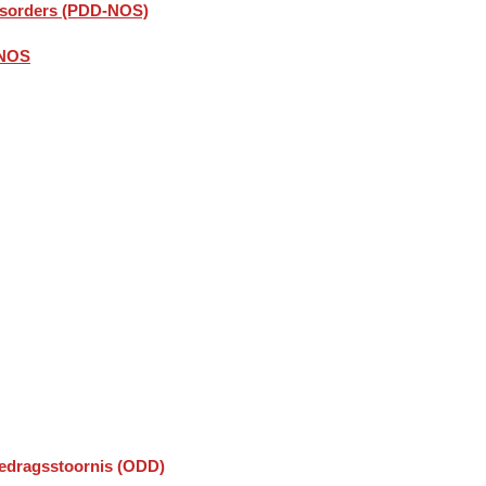
isorders (PDD-NOS)
-NOS
gedragsstoornis (ODD)