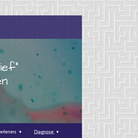
ief"
en
erleners
Diagnose