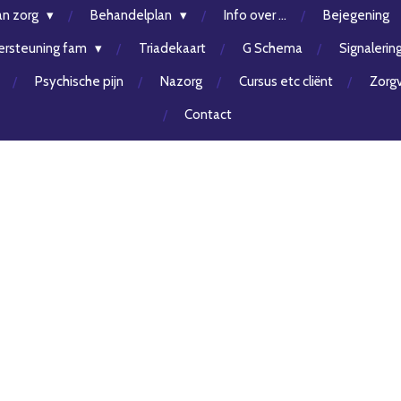
an zorg
Behandelplan
Info over ...
Bejegening
rsteuning fam
Triadekaart
G Schema
Signalerin
Psychische pijn
Nazorg
Cursus etc cliënt
Zorgv
Contact