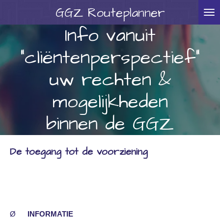
GGZ
Routeplanner
Ga
direct
Info vanuit
naar
"cliëntenperspectief"
de
hoofdinhoud
uw rechten &
mogelijkheden
binnen de GGZ
De toegang tot de voorziening
Ø
INFORMATIE