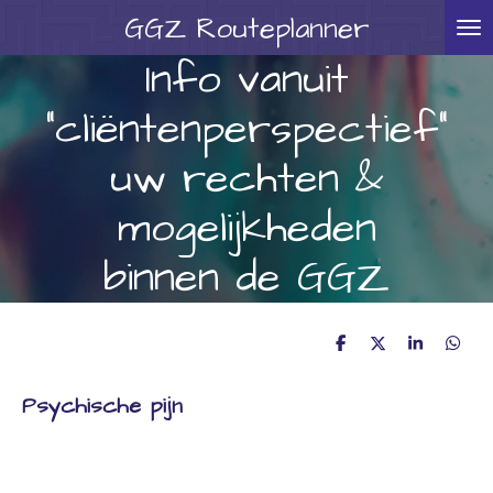
GGZ
Routeplanner
Ga
direct
Info vanuit
naar
"cliëntenperspectief"
de
hoofdinhoud
uw rechten &
mogelijkheden
binnen de GGZ
D
D
S
D
e
e
h
e
l
e
a
l
Psychische pijn
e
l
r
e
n
e
n